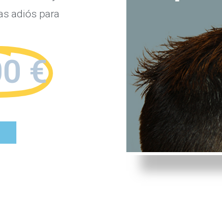
gas adiós para
00 €